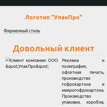
Перейти
к
основному
Логотип "УпакПро"
содержанию
Фирменный стиль
Довольный клиент
Реклама и
полиграфия,
офсетная печать,
производство
гофрокартона и
микрогофрокартона.
Производство
упаковки, коробов,