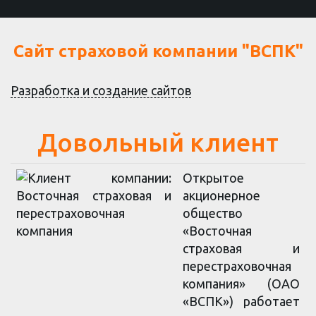
Перейти
к
основному
Сайт страховой компании "ВСПК"
содержанию
Разработка и создание сайтов
Довольный клиент
Открытое
акционерное
общество
«Восточная
страховая и
перестраховочная
компания» (ОАО
«ВСПК») работает